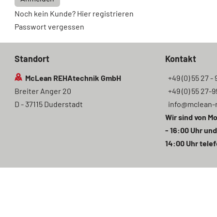
Noch kein Kunde? Hier registrieren
Passwort vergessen
Standort
Kontakt
McLean REHAtechnik GmbH
+49 (0) 55 27 - 
Breiter Anger 20
+49 (0) 55 27-9
D - 37115 Duderstadt
info@mclean-
Wir sind von Mo
- 16:00 Uhr und
14:00 Uhr telef