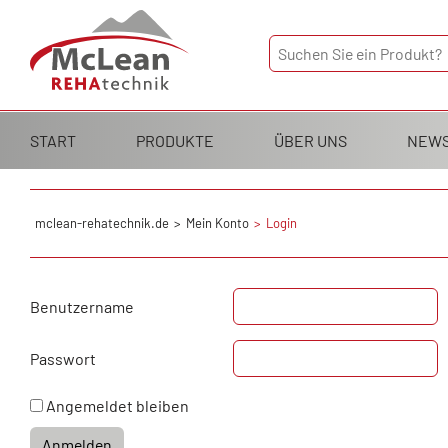
Navigation
START
PRODUKTE
ÜBER UNS
NEW
überspringen
mclean-rehatechnik.de
Mein Konto
Login
Benutzername
Passwort
Angemeldet bleiben
Anmelden