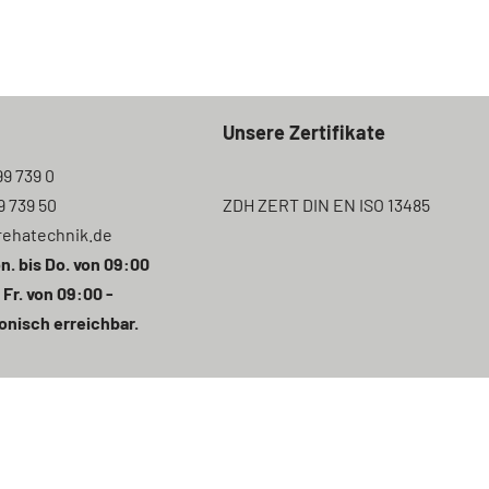
Unsere Zertifikate
99 739 0
9 739 50
ZDH ZERT DIN EN ISO 13485
rehatechnik.de
n. bis Do. von 09:00
 Fr. von 09:00 -
onisch erreichbar.