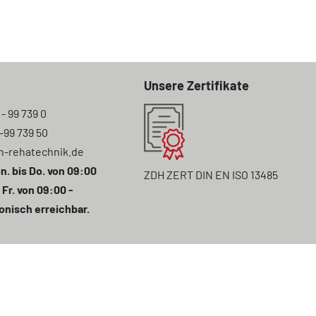
Unsere Zertifikate
 - 99 739 0
7-99 739 50
n-rehatechnik.de
n. bis Do. von 09:00
ZDH ZERT DIN EN ISO 13485
 Fr. von 09:00 -
onisch erreichbar.