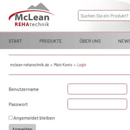
Navigation
START
PRODUKTE
ÜBER UNS
NEW
überspringen
mclean-rehatechnik.de
Mein Konto
Login
Benutzername
Passwort
Angemeldet bleiben
Anmelden