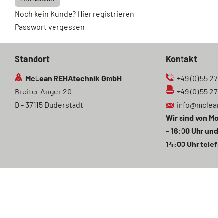
Noch kein Kunde? Hier registrieren
Passwort vergessen
Standort
Kontakt
McLean REHAtechnik GmbH
+49 (0) 55 27
Breiter Anger 20
+49 (0) 55 2
D - 37115 Duderstadt
info@mclea
Wir sind von Mo
- 16:00 Uhr und
14:00 Uhr telef