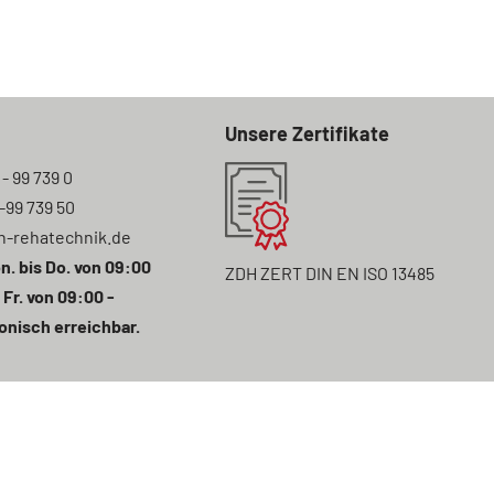
Unsere Zertifikate
 - 99 739 0
7-99 739 50
n-rehatechnik.de
n. bis Do. von 09:00
ZDH ZERT DIN EN ISO 13485
 Fr. von 09:00 -
onisch erreichbar.