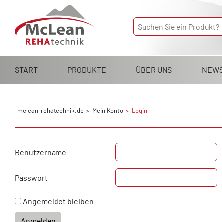
Navigation
START
PRODUKTE
ÜBER UNS
NEW
überspringen
mclean-rehatechnik.de
Mein Konto
Login
Benutzername
Passwort
Angemeldet bleiben
Anmelden