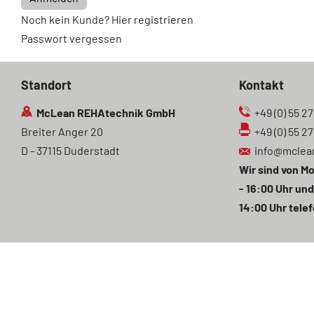
Noch kein Kunde? Hier registrieren
Passwort vergessen
Standort
Kontakt
McLean REHAtechnik GmbH
+49 (0) 55 27
Breiter Anger 20
+49 (0) 55 2
D - 37115 Duderstadt
info@mclea
Wir sind von Mo
- 16:00 Uhr und
14:00 Uhr telef