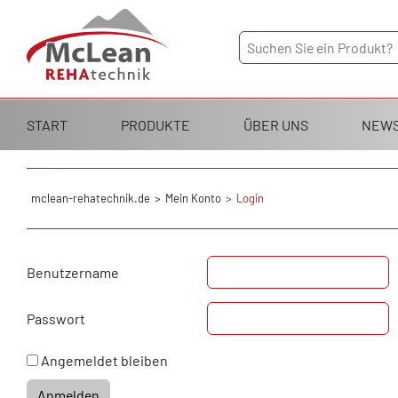
Navigation
START
PRODUKTE
ÜBER UNS
NEW
überspringen
mclean-rehatechnik.de
Mein Konto
Login
Benutzername
Passwort
Angemeldet bleiben
Anmelden