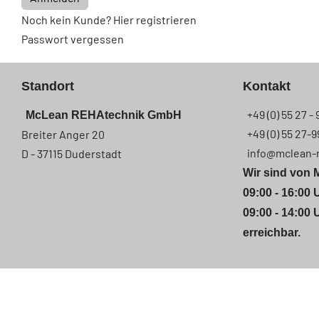
Noch kein Kunde? Hier registrieren
Passwort vergessen
Standort
Kontakt
+49 (0) 55 27 - 
McLean REHAtechnik GmbH
+49 (0) 55 27-9
Breiter Anger 20
info@mclean-
D - 37115 Duderstadt
Wir sind von 
09:00 - 16:00 
09:00 - 14:00 
erreichbar.