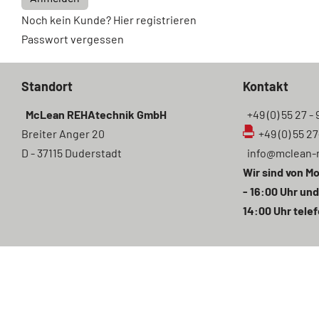
Noch kein Kunde? Hier registrieren
Passwort vergessen
Standort
Kontakt
McLean REHAtechnik GmbH
+49 (0) 55 27 - 
Breiter Anger 20
+49 (0) 55 2
D - 37115 Duderstadt
info@mclean-
Wir sind von Mo
- 16:00 Uhr und
14:00 Uhr telef