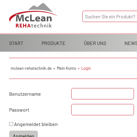
Navigation
START
PRODUKTE
ÜBER UNS
NEW
überspringen
mclean-rehatechnik.de
Mein Konto
Login
Benutzername
Passwort
Angemeldet bleiben
Anmelden