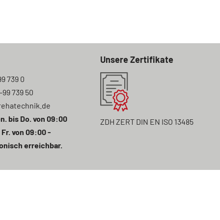
Unsere Zertifikate
99 739 0
7-99 739 50
rehatechnik.de
n. bis Do. von 09:00
ZDH ZERT DIN EN ISO 13485
 Fr. von 09:00 -
onisch erreichbar.