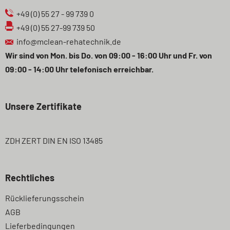
+49 (0) 55 27 - 99 739 0
+49 (0) 55 27-99 739 50
info@mclean-rehatechnik.de
Wir sind von Mon. bis Do. von 09:00 - 16:00 Uhr und Fr. von
09:00 - 14:00 Uhr telefonisch erreichbar.
Unsere Zertifikate
ZDH ZERT DIN EN ISO 13485
Rechtliches
Navigation
Rücklieferungsschein
überspringen
AGB
Lieferbedingungen