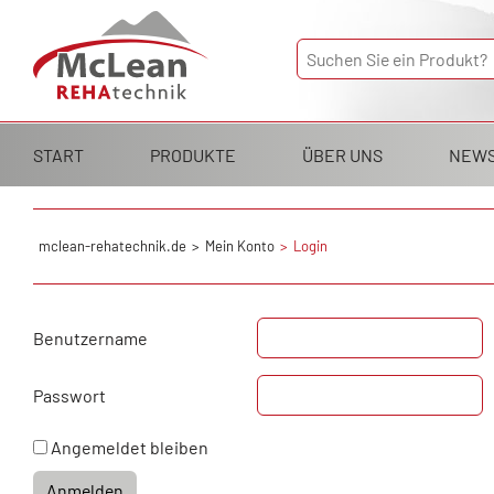
Navigation
START
PRODUKTE
ÜBER UNS
NEW
überspringen
mclean-rehatechnik.de
Mein Konto
Login
Benutzername
Passwort
Angemeldet bleiben
Anmelden