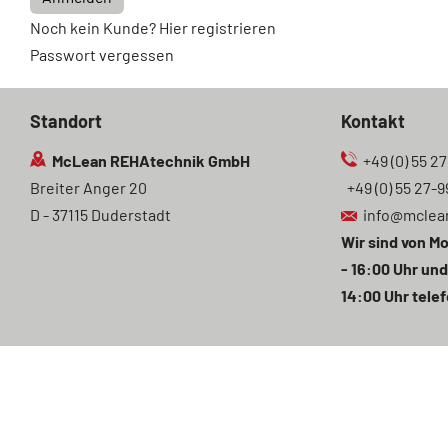
Noch kein Kunde? Hier registrieren
Passwort vergessen
Standort
Kontakt
McLean REHAtechnik GmbH
+49 (0) 55 27
Breiter Anger 20
+49 (0) 55 27-9
D - 37115 Duderstadt
info@mclea
Wir sind von Mo
- 16:00 Uhr und
14:00 Uhr telef