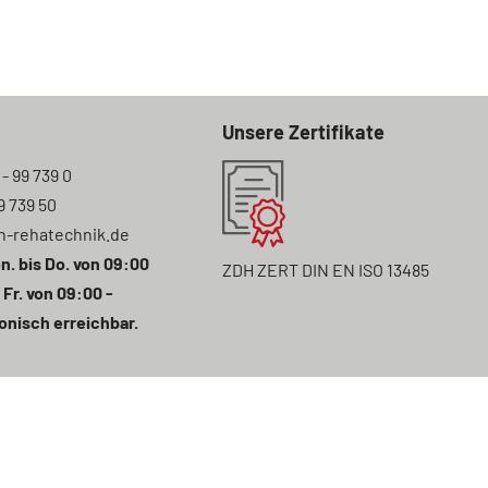
Unsere Zertifikate
 - 99 739 0
9 739 50
n-rehatechnik.de
n. bis Do. von 09:00
ZDH ZERT DIN EN ISO 13485
 Fr. von 09:00 -
onisch erreichbar.